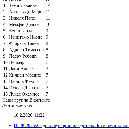
1
Тежи Саванье
14
2
Анхель Ди Мария
11
3
Николя Пепе
11
4
Мемфис Депай
10
5
Кенни Лала
9
6
Нанитамо Иконе
9
7
Флорьян Товен
8
8
Адриен Томассон
8
9
Педру Ребошу
8
10
Неймар
7
11
Дани Алвес
7
12
Килиан Мбаппе
7
13
Набиль Фекир
7
14
Юлиан Дракслер
7
15
Лукас Окампос
7
Наша группа Вконтакте
Лента новостей:
18.2.2026, 11:22
ПСЖ 2025/26: действующий победитель Лиги чемпионов — 