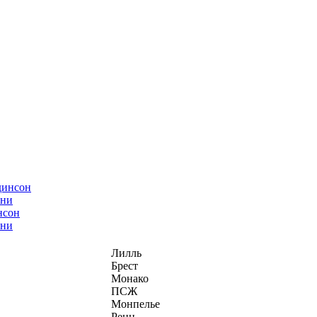
нсон
ани
Лилль
Брест
Монако
ПСЖ
Монпелье
Ренн