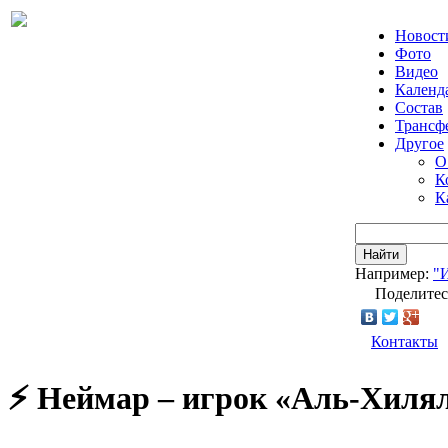
Новост
Фото
Видео
Календ
Состав
Трансф
Другое
О
К
К
Найти
Например:
"
Поделитес
Контакты
⚡️ Неймар – игрок «Аль-Хиля