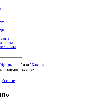
и
арь
еры
 сайте
онтакты
арта сайта
Ибрагимович"
или
"Кавани"
ь в социальных сетях:
О сайте
ля»