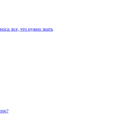
оса: все, что нужно знать
nje?