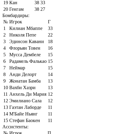
19
Кан
38
33
20
Генгам
38
27
Бомбардиры:
№
Игрок
Г
1
Килиан Мбаппе
33
2
Николя Пепе
22
3
Эдинсон Кавани
18
4
Флорьян Товен
16
5
Мусса Дембеле
15
6
Радамель Фалькао
15
7
Неймар
15
8
Анди Делорт
14
9
Жонатан Бамба
13
10
Вахби Хазри
13
11
Анхель Ди Мария
12
12
Эмилиано Сала
12
13
Гаэтан Лаборде
11
14
М'Байе Ньянг
11
15
Стефан Баокен
11
Ассистенты:
№
Игрок
П