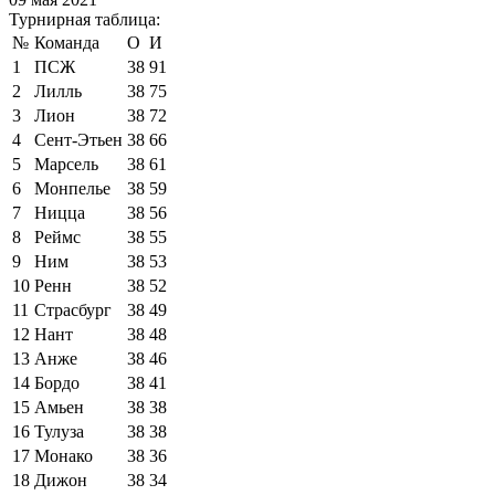
Турнирная таблица:
№
Команда
О
И
1
ПСЖ
38
91
2
Лилль
38
75
3
Лион
38
72
4
Сент-Этьен
38
66
5
Марсель
38
61
6
Монпелье
38
59
7
Ницца
38
56
8
Реймс
38
55
9
Ним
38
53
10
Ренн
38
52
11
Страсбург
38
49
12
Нант
38
48
13
Анже
38
46
14
Бордо
38
41
15
Амьен
38
38
16
Тулуза
38
38
17
Монако
38
36
18
Дижон
38
34