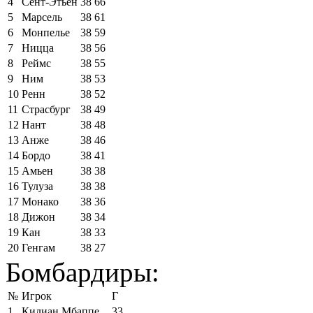
4
Сент-Этьен
38
66
5
Марсель
38
61
6
Монпелье
38
59
7
Ницца
38
56
8
Реймс
38
55
9
Ним
38
53
10
Ренн
38
52
11
Страсбург
38
49
12
Нант
38
48
13
Анже
38
46
14
Бордо
38
41
15
Амьен
38
38
16
Тулуза
38
38
17
Монако
38
36
18
Дижон
38
34
19
Кан
38
33
20
Генгам
38
27
Бомбардиры:
№
Игрок
Г
1
Килиан Мбаппе
33