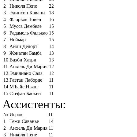
2
Николя Пепе
22
3
Эдинсон Кавани
18
4
Флорьян Товен
16
5
Мусса Дембеле
15
6
Радамель Фалькао
15
7
Неймар
15
8
Анди Делорт
14
9
Жонатан Бамба
13
10
Вахби Хазри
13
11
Анхель Ди Мария
12
12
Эмилиано Сала
12
13
Гаэтан Лаборде
11
14
М'Байе Ньянг
11
15
Стефан Баокен
11
Ассистенты:
№
Игрок
П
1
Тежи Саванье
14
2
Анхель Ди Мария
11
3
Николя Пепе
11