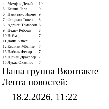
4
Мемфис Депай
10
5
Кенни Лала
9
6
Нанитамо Иконе
9
7
Флорьян Товен
8
8
Адриен Томассон
8
9
Педру Ребошу
8
10
Неймар
7
11
Дани Алвес
7
12
Килиан Мбаппе
7
13
Набиль Фекир
7
14
Юлиан Дракслер
7
15
Лукас Окампос
7
Наша группа Вконтакте
Лента новостей:
18.2.2026, 11:22