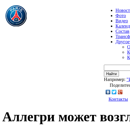
Новос
Фото
Видео
Календ
Состав
Транс
Другое
О
К
К
Найти
Например:
"
Поделитес
Контакты
Аллегри может возг