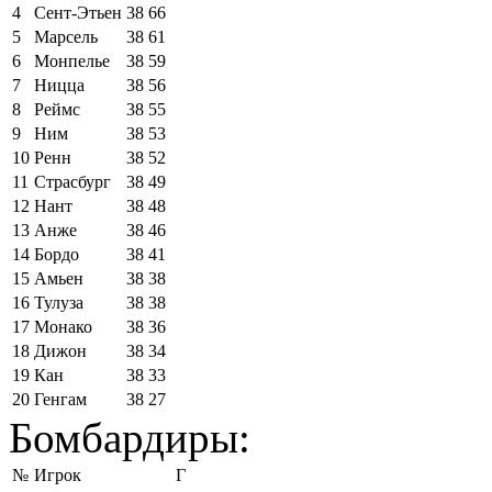
4
Сент-Этьен
38
66
5
Марсель
38
61
6
Монпелье
38
59
7
Ницца
38
56
8
Реймс
38
55
9
Ним
38
53
10
Ренн
38
52
11
Страсбург
38
49
12
Нант
38
48
13
Анже
38
46
14
Бордо
38
41
15
Амьен
38
38
16
Тулуза
38
38
17
Монако
38
36
18
Дижон
38
34
19
Кан
38
33
20
Генгам
38
27
Бомбардиры:
№
Игрок
Г