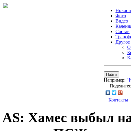
Новост
Фото
Видео
Календ
Состав
Трансф
Другое
О
К
К
Найти
Например:
"
Поделитес
Контакты
AS: Хамес выбыл на