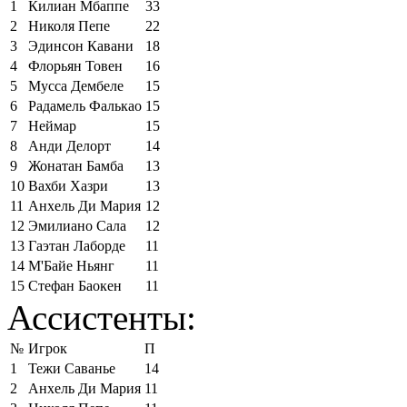
1
Килиан Мбаппе
33
2
Николя Пепе
22
3
Эдинсон Кавани
18
4
Флорьян Товен
16
5
Мусса Дембеле
15
6
Радамель Фалькао
15
7
Неймар
15
8
Анди Делорт
14
9
Жонатан Бамба
13
10
Вахби Хазри
13
11
Анхель Ди Мария
12
12
Эмилиано Сала
12
13
Гаэтан Лаборде
11
14
М'Байе Ньянг
11
15
Стефан Баокен
11
Ассистенты:
№
Игрок
П
1
Тежи Саванье
14
2
Анхель Ди Мария
11