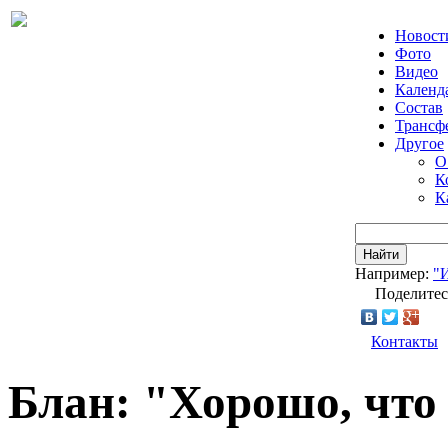
Новост
Фото
Видео
Календ
Состав
Трансф
Другое
О
К
К
Найти
Например:
"
Поделитес
Контакты
Блан: "Хорошо, что