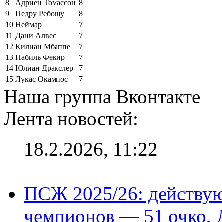
8
Адриен Томассон
8
9
Педру Ребошу
8
10
Неймар
7
11
Дани Алвес
7
12
Килиан Мбаппе
7
13
Набиль Фекир
7
14
Юлиан Дракслер
7
15
Лукас Окампос
7
Наша группа Вконтакте
Лента новостей:
18.2.2026, 11:22
ПСЖ 2025/26: действу
чемпионов — 51 очко, 