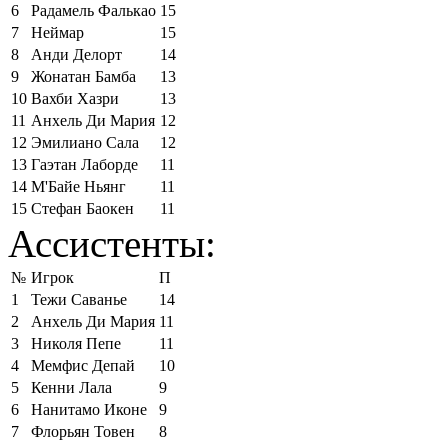
6
Радамель Фалькао
15
7
Неймар
15
8
Анди Делорт
14
9
Жонатан Бамба
13
10
Вахби Хазри
13
11
Анхель Ди Мария
12
12
Эмилиано Сала
12
13
Гаэтан Лаборде
11
14
М'Байе Ньянг
11
15
Стефан Баокен
11
Ассистенты:
№
Игрок
П
1
Тежи Саванье
14
2
Анхель Ди Мария
11
3
Николя Пепе
11
4
Мемфис Депай
10
5
Кенни Лала
9
6
Нанитамо Иконе
9
7
Флорьян Товен
8