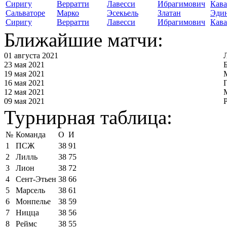
Сальваторе
Марко
Эсекьель
Златан
Эди
Сиригу
Верратти
Лавесси
Ибрагимович
Кав
Ближайшие матчи:
01 августа 2021
23 мая 2021
19 мая 2021
16 мая 2021
12 мая 2021
09 мая 2021
Турнирная таблица:
№
Команда
О
И
1
ПСЖ
38
91
2
Лилль
38
75
3
Лион
38
72
4
Сент-Этьен
38
66
5
Марсель
38
61
6
Монпелье
38
59
7
Ницца
38
56
8
Реймс
38
55