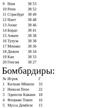
9
Ним
38
53
10
Ренн
38
52
11
Страсбург
38
49
12
Нант
38
48
13
Анже
38
46
14
Бордо
38
41
15
Амьен
38
38
16
Тулуза
38
38
17
Монако
38
36
18
Дижон
38
34
19
Кан
38
33
20
Генгам
38
27
Бомбардиры:
№
Игрок
Г
1
Килиан Мбаппе
33
2
Николя Пепе
22
3
Эдинсон Кавани
18
4
Флорьян Товен
16
5
Мусса Дембеле
15