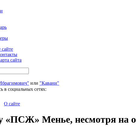
ти
арь
феры
 сайте
онтакты
арта сайта
Ибрагимович"
или
"Кавани"
ь в социальных сетях:
О сайте
 у «ПСЖ» Менье, несмотря на о