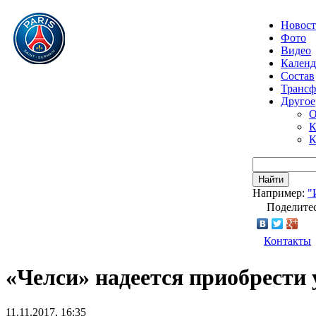
Новос
Фото
Видео
Календ
Состав
Транс
Другое
О
К
К
Найти
Например:
"
Поделитес
Контакты
«Челси» надеется приобрести
11.11.2017, 16:35