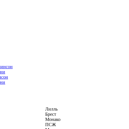
нсон
ани
Лилль
Брест
Монако
ПСЖ