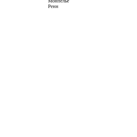
Монпелье
Ренн