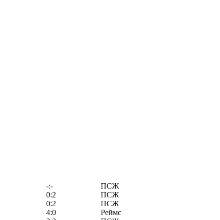
-:-
ПСЖ
0:2
ПСЖ
0:2
ПСЖ
4:0
Реймс