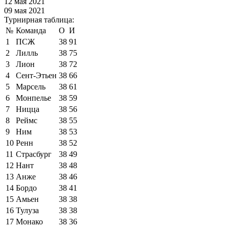
12 мая 2021
09 мая 2021
Турнирная таблица:
№
Команда
О
И
1
ПСЖ
38
91
2
Лилль
38
75
3
Лион
38
72
4
Сент-Этьен
38
66
5
Марсель
38
61
6
Монпелье
38
59
7
Ницца
38
56
8
Реймс
38
55
9
Ним
38
53
10
Ренн
38
52
11
Страсбург
38
49
12
Нант
38
48
13
Анже
38
46
14
Бордо
38
41
15
Амьен
38
38
16
Тулуза
38
38
17
Монако
38
36