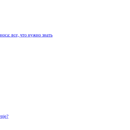
оса: все, что нужно знать
nje?