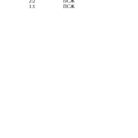
2:2
ПСЖ
1:1
ПСЖ