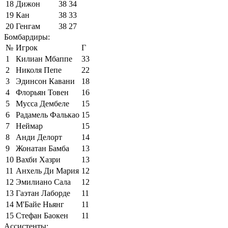
18
Дижон
38
34
19
Кан
38
33
20
Генгам
38
27
Бомбардиры:
№
Игрок
Г
1
Килиан Мбаппе
33
2
Николя Пепе
22
3
Эдинсон Кавани
18
4
Флорьян Товен
16
5
Мусса Дембеле
15
6
Радамель Фалькао
15
7
Неймар
15
8
Анди Делорт
14
9
Жонатан Бамба
13
10
Вахби Хазри
13
11
Анхель Ди Мария
12
12
Эмилиано Сала
12
13
Гаэтан Лаборде
11
14
М'Байе Ньянг
11
15
Стефан Баокен
11
Ассистенты: