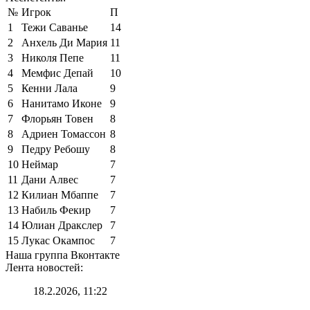
№
Игрок
П
1
Тежи Саванье
14
2
Анхель Ди Мария
11
3
Николя Пепе
11
4
Мемфис Депай
10
5
Кенни Лала
9
6
Нанитамо Иконе
9
7
Флорьян Товен
8
8
Адриен Томассон
8
9
Педру Ребошу
8
10
Неймар
7
11
Дани Алвес
7
12
Килиан Мбаппе
7
13
Набиль Фекир
7
14
Юлиан Дракслер
7
15
Лукас Окампос
7
Наша группа Вконтакте
Лента новостей:
18.2.2026, 11:22