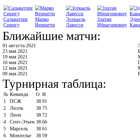
Сальваторе
Марко
Эсекьель
Златан
Эди
Сиригу
Верратти
Лавесси
Ибрагимович
Кав
Ближайшие матчи:
01 августа 2021
23 мая 2021
19 мая 2021
16 мая 2021
12 мая 2021
09 мая 2021
Турнирная таблица:
№
Команда
О
И
1
ПСЖ
38
91
2
Лилль
38
75
3
Лион
38
72
4
Сент-Этьен
38
66
5
Марсель
38
61
6
Монпелье
38
59