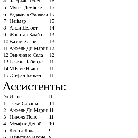
4
Флорьян Товен
16
5
Мусса Дембеле
15
6
Радамель Фалькао
15
7
Неймар
15
8
Анди Делорт
14
9
Жонатан Бамба
13
10
Вахби Хазри
13
11
Анхель Ди Мария
12
12
Эмилиано Сала
12
13
Гаэтан Лаборде
11
14
М'Байе Ньянг
11
15
Стефан Баокен
11
Ассистенты:
№
Игрок
П
1
Тежи Саванье
14
2
Анхель Ди Мария
11
3
Николя Пепе
11
4
Мемфис Депай
10
5
Кенни Лала
9
6
Нанитамо Иконе
9