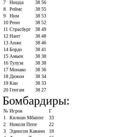
7
Ницца
38
56
8
Реймс
38
55
9
Ним
38
53
10
Ренн
38
52
11
Страсбург
38
49
12
Нант
38
48
13
Анже
38
46
14
Бордо
38
41
15
Амьен
38
38
16
Тулуза
38
38
17
Монако
38
36
18
Дижон
38
34
19
Кан
38
33
20
Генгам
38
27
Бомбардиры:
№
Игрок
Г
1
Килиан Мбаппе
33
2
Николя Пепе
22
3
Эдинсон Кавани
18