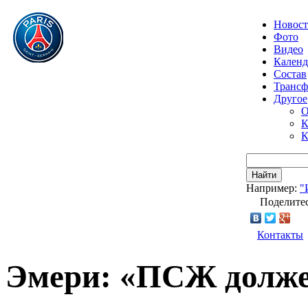
Новос
Фото
Видео
Календ
Состав
Транс
Другое
О
К
К
Найти
Например:
"
Поделитес
Контакты
Эмери: «ПСЖ долже