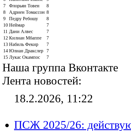
7
Флорьян Товен
8
8
Адриен Томассон
8
9
Педру Ребошу
8
10
Неймар
7
11
Дани Алвес
7
12
Килиан Мбаппе
7
13
Набиль Фекир
7
14
Юлиан Дракслер
7
15
Лукас Окампос
7
Наша группа Вконтакте
Лента новостей:
18.2.2026, 11:22
ПСЖ 2025/26: действу