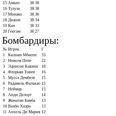
15
Амьен
38
38
16
Тулуза
38
38
17
Монако
38
36
18
Дижон
38
34
19
Кан
38
33
20
Генгам
38
27
Бомбардиры:
№
Игрок
Г
1
Килиан Мбаппе
33
2
Николя Пепе
22
3
Эдинсон Кавани
18
4
Флорьян Товен
16
5
Мусса Дембеле
15
6
Радамель Фалькао
15
7
Неймар
15
8
Анди Делорт
14
9
Жонатан Бамба
13
10
Вахби Хазри
13
11
Анхель Ди Мария
12