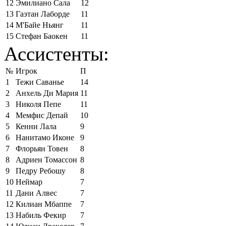
12
Эмилиано Сала
12
13
Гаэтан Лаборде
11
14
М'Байе Ньянг
11
15
Стефан Баокен
11
Ассистенты:
№
Игрок
П
1
Тежи Саванье
14
2
Анхель Ди Мария
11
3
Николя Пепе
11
4
Мемфис Депай
10
5
Кенни Лала
9
6
Нанитамо Иконе
9
7
Флорьян Товен
8
8
Адриен Томассон
8
9
Педру Ребошу
8
10
Неймар
7
11
Дани Алвес
7
12
Килиан Мбаппе
7
13
Набиль Фекир
7