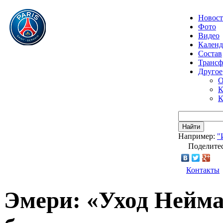
Новос
Фото
Видео
Календ
Состав
Транс
Другое
О
К
К
Найти
Например:
"
Поделитес
Контакты
Эмери: «Уход Нейма