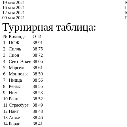
19 мая 2021
16 мая 2021
12 мая 2021
09 мая 2021
Турнирная таблица:
№
Команда
О
И
1
ПСЖ
38
91
2
Лилль
38
75
3
Лион
38
72
4
Сент-Этьен
38
66
5
Марсель
38
61
6
Монпелье
38
59
7
Ницца
38
56
8
Реймс
38
55
9
Ним
38
53
10
Ренн
38
52
11
Страсбург
38
49
12
Нант
38
48
13
Анже
38
46
14
Бордо
38
41