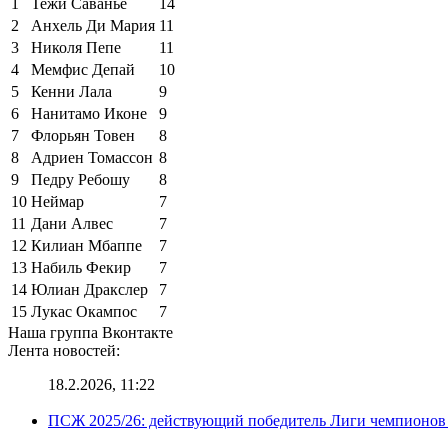
1
Тежи Саванье
14
2
Анхель Ди Мария
11
3
Николя Пепе
11
4
Мемфис Депай
10
5
Кенни Лала
9
6
Нанитамо Иконе
9
7
Флорьян Товен
8
8
Адриен Томассон
8
9
Педру Ребошу
8
10
Неймар
7
11
Дани Алвес
7
12
Килиан Мбаппе
7
13
Набиль Фекир
7
14
Юлиан Дракслер
7
15
Лукас Окампос
7
Наша группа Вконтакте
Лента новостей:
18.2.2026, 11:22
ПСЖ 2025/26: действующий победитель Лиги чемпионов — 