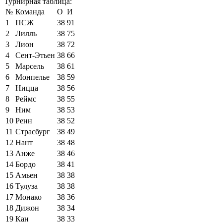
Турнирная таблица:
№
Команда
О
И
1
ПСЖ
38
91
2
Лилль
38
75
3
Лион
38
72
4
Сент-Этьен
38
66
5
Марсель
38
61
6
Монпелье
38
59
7
Ницца
38
56
8
Реймс
38
55
9
Ним
38
53
10
Ренн
38
52
11
Страсбург
38
49
12
Нант
38
48
13
Анже
38
46
14
Бордо
38
41
15
Амьен
38
38
16
Тулуза
38
38
17
Монако
38
36
18
Дижон
38
34
19
Кан
38
33