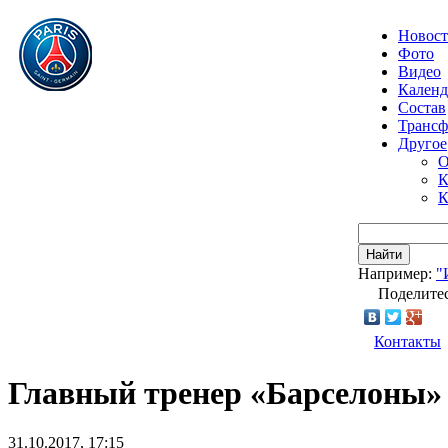
Новос
Фото
Видео
Календ
Состав
Транс
Другое
О
К
К
Найти
Например:
"
Поделитес
Контакты
Главный тренер «Барселоны»
31.10.2017, 17:15