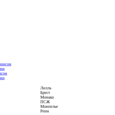
нсон
ани
Лилль
Брест
Монако
ПСЖ
Монпелье
Ренн