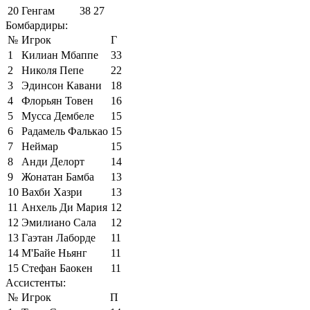
20
Генгам
38
27
Бомбардиры:
№
Игрок
Г
1
Килиан Мбаппе
33
2
Николя Пепе
22
3
Эдинсон Кавани
18
4
Флорьян Товен
16
5
Мусса Дембеле
15
6
Радамель Фалькао
15
7
Неймар
15
8
Анди Делорт
14
9
Жонатан Бамба
13
10
Вахби Хазри
13
11
Анхель Ди Мария
12
12
Эмилиано Сала
12
13
Гаэтан Лаборде
11
14
М'Байе Ньянг
11
15
Стефан Баокен
11
Ассистенты:
№
Игрок
П