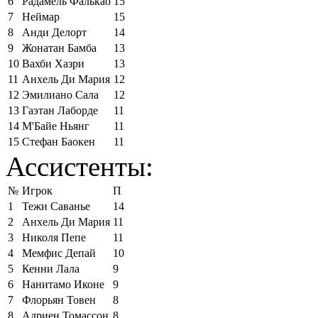
6
Радамель Фалькао
15
7
Неймар
15
8
Анди Делорт
14
9
Жонатан Бамба
13
10
Вахби Хазри
13
11
Анхель Ди Мария
12
12
Эмилиано Сала
12
13
Гаэтан Лаборде
11
14
М'Байе Ньянг
11
15
Стефан Баокен
11
Ассистенты:
№
Игрок
П
1
Тежи Саванье
14
2
Анхель Ди Мария
11
3
Николя Пепе
11
4
Мемфис Депай
10
5
Кенни Лала
9
6
Нанитамо Иконе
9
7
Флорьян Товен
8
8
Адриен Томассон
8