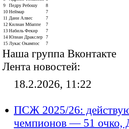
9
Педру Ребошу
8
10
Неймар
7
11
Дани Алвес
7
12
Килиан Мбаппе
7
13
Набиль Фекир
7
14
Юлиан Дракслер
7
15
Лукас Окампос
7
Наша группа Вконтакте
Лента новостей:
18.2.2026, 11:22
ПСЖ 2025/26: действу
чемпионов — 51 очко, 