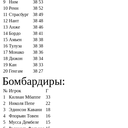
9
Ним
38
53
10
Ренн
38
52
11
Страсбург
38
49
12
Нант
38
48
13
Анже
38
46
14
Бордо
38
41
15
Амьен
38
38
16
Тулуза
38
38
17
Монако
38
36
18
Дижон
38
34
19
Кан
38
33
20
Генгам
38
27
Бомбардиры:
№
Игрок
Г
1
Килиан Мбаппе
33
2
Николя Пепе
22
3
Эдинсон Кавани
18
4
Флорьян Товен
16
5
Мусса Дембеле
15