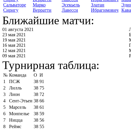
Сальваторе
Марко
Эсекьель
Златан
Эди
Сиригу
Верратти
Лавесси
Ибрагимович
Кав
Ближайшие матчи:
01 августа 2021
23 мая 2021
19 мая 2021
16 мая 2021
12 мая 2021
09 мая 2021
Турнирная таблица:
№
Команда
О
И
1
ПСЖ
38
91
2
Лилль
38
75
3
Лион
38
72
4
Сент-Этьен
38
66
5
Марсель
38
61
6
Монпелье
38
59
7
Ницца
38
56
8
Реймс
38
55