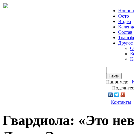
Новост
Фото
Видео
Календ
Состав
Трансф
Другое
О
К
К
Найти
Например:
"
Поделитес
Контакты
Гвардиола: «Это нев