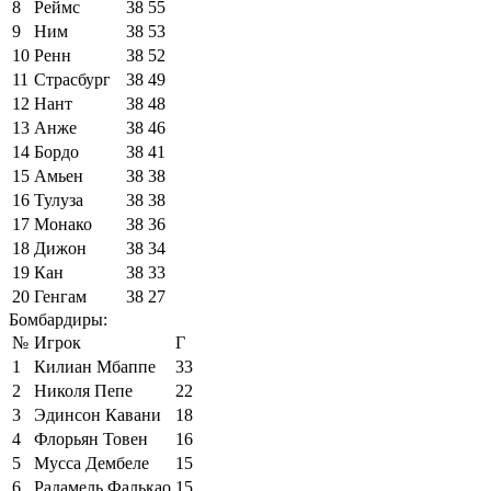
8
Реймс
38
55
9
Ним
38
53
10
Ренн
38
52
11
Страсбург
38
49
12
Нант
38
48
13
Анже
38
46
14
Бордо
38
41
15
Амьен
38
38
16
Тулуза
38
38
17
Монако
38
36
18
Дижон
38
34
19
Кан
38
33
20
Генгам
38
27
Бомбардиры:
№
Игрок
Г
1
Килиан Мбаппе
33
2
Николя Пепе
22
3
Эдинсон Кавани
18
4
Флорьян Товен
16
5
Мусса Дембеле
15
6
Радамель Фалькао
15