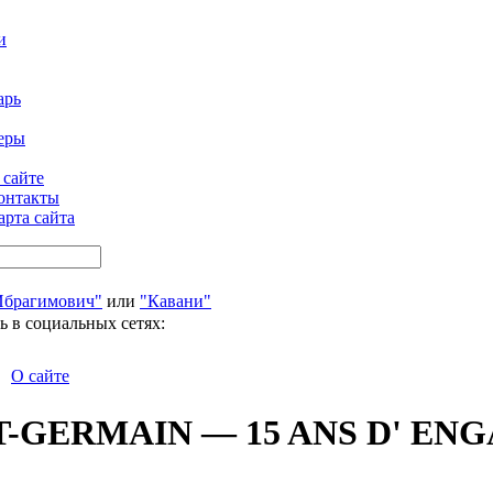
и
арь
еры
 сайте
онтакты
арта сайта
Ибрагимович"
или
"Кавани"
ь в социальных сетях:
О сайте
T-GERMAIN — 15 ANS D' E