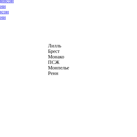
нсон
ани
Лилль
Брест
Монако
ПСЖ
Монпелье
Ренн