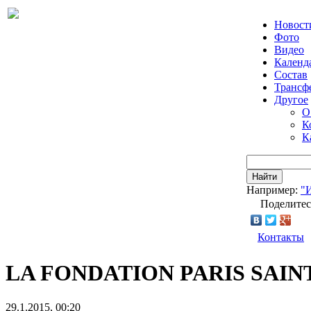
Новост
Фото
Видео
Календ
Состав
Трансф
Другое
О
К
К
Найти
Например:
"
Поделитес
Контакты
LA FONDATION PARIS SAIN
29.1.2015, 00:20