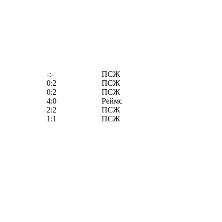
-:-
ПСЖ
0:2
ПСЖ
0:2
ПСЖ
4:0
Реймс
2:2
ПСЖ
1:1
ПСЖ