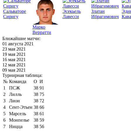
Сальваторе
Эсекьель
Златан
Эди
Сиригу
Лавесси
Ибрагимович
Кав
Марко
Верратти
Ближайшие матчи:
01 августа 2021
23 мая 2021
19 мая 2021
16 мая 2021
12 мая 2021
09 мая 2021
Турнирная таблица:
№
Команда
О
И
1
ПСЖ
38
91
2
Лилль
38
75
3
Лион
38
72
4
Сент-Этьен
38
66
5
Марсель
38
61
6
Монпелье
38
59
7
Ницца
38
56