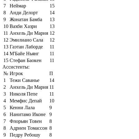
7
Неймар
15
8
Анди Делорт
14
9
Жонатан Бамба
13
10
Вахби Хазри
13
11
Анхель Ди Мария
12
12
Эмилиано Сала
12
13
Гаэтан Лаборде
11
14
М'Байе Ньянг
11
15
Стефан Баокен
11
Ассистенты:
№
Игрок
П
1
Тежи Саванье
14
2
Анхель Ди Мария
11
3
Николя Пепе
11
4
Мемфис Депай
10
5
Кенни Лала
9
6
Нанитамо Иконе
9
7
Флорьян Товен
8
8
Адриен Томассон
8
9
Педру Ребошу
8