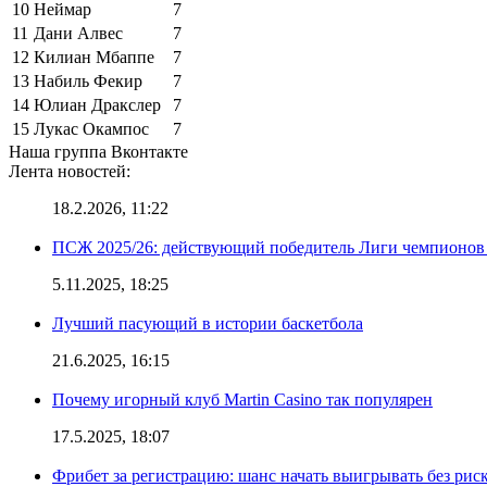
10
Неймар
7
11
Дани Алвес
7
12
Килиан Мбаппе
7
13
Набиль Фекир
7
14
Юлиан Дракслер
7
15
Лукас Окампос
7
Наша группа Вконтакте
Лента новостей:
18.2.2026, 11:22
ПСЖ 2025/26: действующий победитель Лиги чемпионов — 
5.11.2025, 18:25
Лучший пасующий в истории баскетбола
21.6.2025, 16:15
Почему игорный клуб Martin Casino так популярен
17.5.2025, 18:07
Фрибет за регистрацию: шанс начать выигрывать без рис