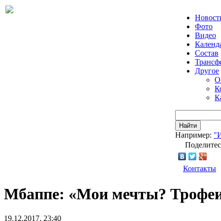
Новост
Фото
Видео
Календ
Состав
Трансф
Другое
О
К
К
Найти
Например:
"
Поделитес
Контакты
Мбаппе: «Мои мечты? Трофе
19.12.2017, 23:40