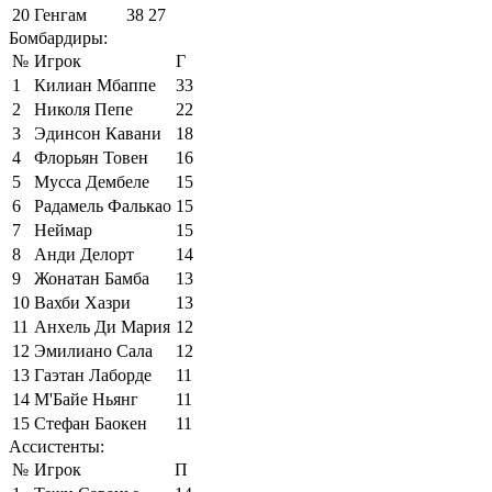
20
Генгам
38
27
Бомбардиры:
№
Игрок
Г
1
Килиан Мбаппе
33
2
Николя Пепе
22
3
Эдинсон Кавани
18
4
Флорьян Товен
16
5
Мусса Дембеле
15
6
Радамель Фалькао
15
7
Неймар
15
8
Анди Делорт
14
9
Жонатан Бамба
13
10
Вахби Хазри
13
11
Анхель Ди Мария
12
12
Эмилиано Сала
12
13
Гаэтан Лаборде
11
14
М'Байе Ньянг
11
15
Стефан Баокен
11
Ассистенты:
№
Игрок
П