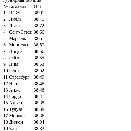
Турнирная таблица:
№
Команда
О
И
1
ПСЖ
38
91
2
Лилль
38
75
3
Лион
38
72
4
Сент-Этьен
38
66
5
Марсель
38
61
6
Монпелье
38
59
7
Ницца
38
56
8
Реймс
38
55
9
Ним
38
53
10
Ренн
38
52
11
Страсбург
38
49
12
Нант
38
48
13
Анже
38
46
14
Бордо
38
41
15
Амьен
38
38
16
Тулуза
38
38
17
Монако
38
36
18
Дижон
38
34
19
Кан
38
33