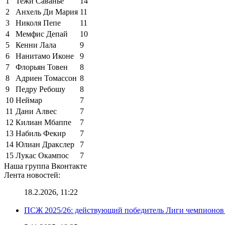
1
Тежи Саванье
14
2
Анхель Ди Мария
11
3
Николя Пепе
11
4
Мемфис Депай
10
5
Кенни Лала
9
6
Нанитамо Иконе
9
7
Флорьян Товен
8
8
Адриен Томассон
8
9
Педру Ребошу
8
10
Неймар
7
11
Дани Алвес
7
12
Килиан Мбаппе
7
13
Набиль Фекир
7
14
Юлиан Дракслер
7
15
Лукас Окампос
7
Наша группа Вконтакте
Лента новостей:
18.2.2026, 11:22
ПСЖ 2025/26: действующий победитель Лиги чемпионов — 