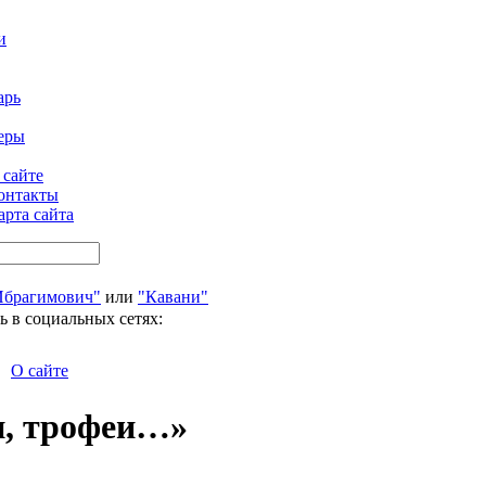
и
арь
еры
 сайте
онтакты
арта сайта
Ибрагимович"
или
"Кавани"
ь в социальных сетях:
О сайте
и, трофеи…»