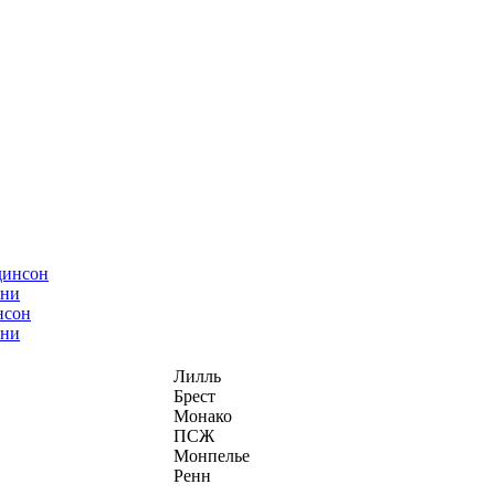
нсон
ани
Лилль
Брест
Монако
ПСЖ
Монпелье
Ренн