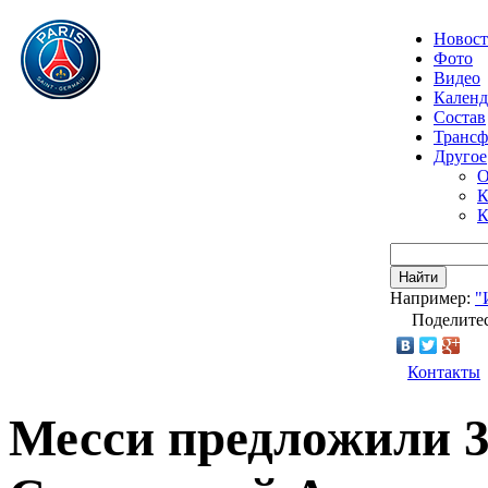
Новос
Фото
Видео
Календ
Состав
Транс
Другое
О
К
К
Найти
Например:
"
Поделитес
Контакты
Месси предложили 3