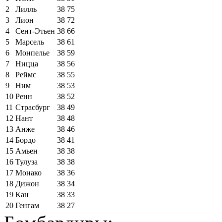
2
Лилль
38
75
3
Лион
38
72
4
Сент-Этьен
38
66
5
Марсель
38
61
6
Монпелье
38
59
7
Ницца
38
56
8
Реймс
38
55
9
Ним
38
53
10
Ренн
38
52
11
Страсбург
38
49
12
Нант
38
48
13
Анже
38
46
14
Бордо
38
41
15
Амьен
38
38
16
Тулуза
38
38
17
Монако
38
36
18
Дижон
38
34
19
Кан
38
33
20
Генгам
38
27