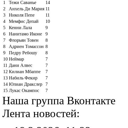
1
Тежи Саванье
14
2
Анхель Ди Мария
11
3
Николя Пепе
11
4
Мемфис Депай
10
5
Кенни Лала
9
6
Нанитамо Иконе
9
7
Флорьян Товен
8
8
Адриен Томассон
8
9
Педру Ребошу
8
10
Неймар
7
11
Дани Алвес
7
12
Килиан Мбаппе
7
13
Набиль Фекир
7
14
Юлиан Дракслер
7
15
Лукас Окампос
7
Наша группа Вконтакте
Лента новостей: