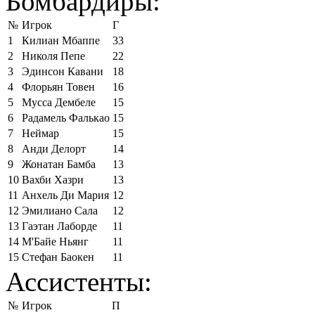
Бомбардиры:
№
Игрок
Г
1
Килиан Мбаппе
33
2
Николя Пепе
22
3
Эдинсон Кавани
18
4
Флорьян Товен
16
5
Мусса Дембеле
15
6
Радамель Фалькао
15
7
Неймар
15
8
Анди Делорт
14
9
Жонатан Бамба
13
10
Вахби Хазри
13
11
Анхель Ди Мария
12
12
Эмилиано Сала
12
13
Гаэтан Лаборде
11
14
М'Байе Ньянг
11
15
Стефан Баокен
11
Ассистенты:
№
Игрок
П