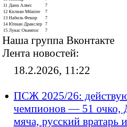
11
Дани Алвес
7
12
Килиан Мбаппе
7
13
Набиль Фекир
7
14
Юлиан Дракслер
7
15
Лукас Окампос
7
Наша группа Вконтакте
Лента новостей:
18.2.2026, 11:22
ПСЖ 2025/26: действу
чемпионов — 51 очко, 
мяча, русский вратарь и