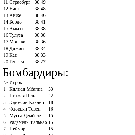
11
Страсбург
38
49
12
Нант
38
48
13
Анже
38
46
14
Бордо
38
41
15
Амьен
38
38
16
Тулуза
38
38
17
Монако
38
36
18
Дижон
38
34
19
Кан
38
33
20
Генгам
38
27
Бомбардиры:
№
Игрок
Г
1
Килиан Мбаппе
33
2
Николя Пепе
22
3
Эдинсон Кавани
18
4
Флорьян Товен
16
5
Мусса Дембеле
15
6
Радамель Фалькао
15
7
Неймар
15