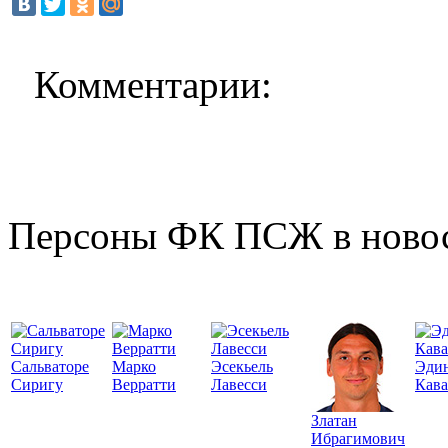
Комментарии:
Персоны ФК ПСЖ в ново
Сальваторе
Марко
Эсекьель
Эди
Сиригу
Верратти
Лавесси
Кав
Златан
Ибрагимович