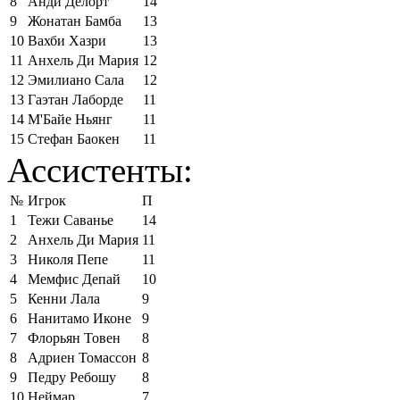
8
Анди Делорт
14
9
Жонатан Бамба
13
10
Вахби Хазри
13
11
Анхель Ди Мария
12
12
Эмилиано Сала
12
13
Гаэтан Лаборде
11
14
М'Байе Ньянг
11
15
Стефан Баокен
11
Ассистенты:
№
Игрок
П
1
Тежи Саванье
14
2
Анхель Ди Мария
11
3
Николя Пепе
11
4
Мемфис Депай
10
5
Кенни Лала
9
6
Нанитамо Иконе
9
7
Флорьян Товен
8
8
Адриен Томассон
8
9
Педру Ребошу
8
10
Неймар
7