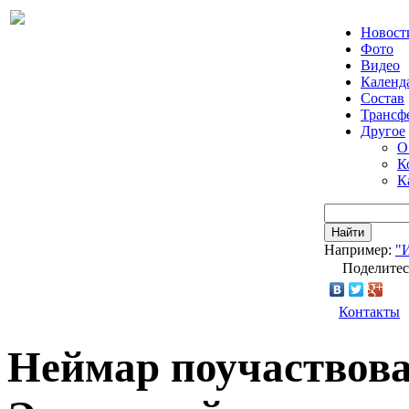
Новост
Фото
Видео
Календ
Состав
Трансф
Другое
О
К
К
Найти
Например:
"
Поделитес
Контакты
Неймар поучаствова