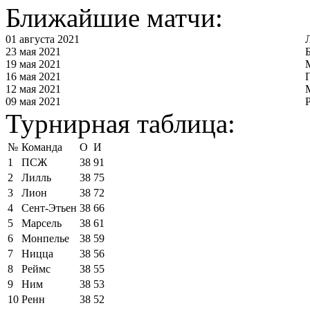
Ближайшие матчи:
01 августа 2021
23 мая 2021
19 мая 2021
16 мая 2021
12 мая 2021
09 мая 2021
Турнирная таблица:
№
Команда
О
И
1
ПСЖ
38
91
2
Лилль
38
75
3
Лион
38
72
4
Сент-Этьен
38
66
5
Марсель
38
61
6
Монпелье
38
59
7
Ницца
38
56
8
Реймс
38
55
9
Ним
38
53
10
Ренн
38
52