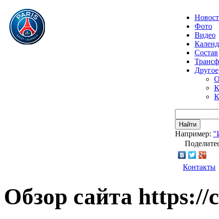
Новос
Фото
Видео
Календ
Состав
Транс
Другое
О
К
К
Найти
Например:
"
Поделитес
Контакты
Обзор сайта https://