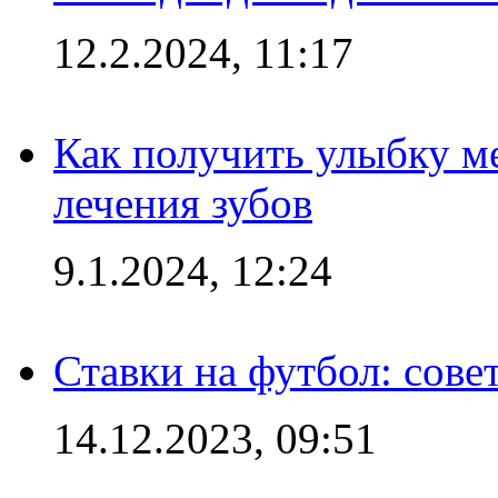
12.2.2024, 11:17
Как получить улыбку м
лечения зубов
9.1.2024, 12:24
Ставки на футбол: сове
14.12.2023, 09:51