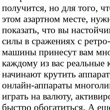
получится, но для того, ч
этом азартном месте, нуж
показать, что вы настойч
силы в сражениях с ретро
машины принесут вам мно
каждому из вас реальные 
начинают крутить аппара
онлайн-аппараты многолин
играть на валюту, активир
быстро обогатиться. А ещ