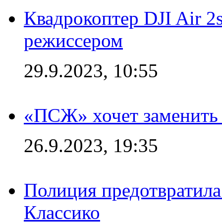
Квадрокоптер DJI Air 2
режиссером
29.9.2023, 10:55
«ПСЖ» хочет заменить
26.9.2023, 19:35
Полиция предотвратила
Классико