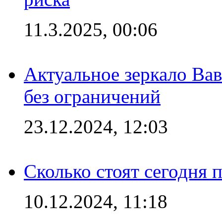
11.3.2025, 00:06
Актуальное зеркало Вав
без ограничений
23.12.2024, 12:03
Сколько стоят сегодня 
10.12.2024, 11:18