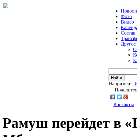
Новост
Фото
Видео
Календ
Состав
Трансф
Другое
О
К
К
Найти
Например:
"
Поделитес
Контакты
Рамуш перейдет в «