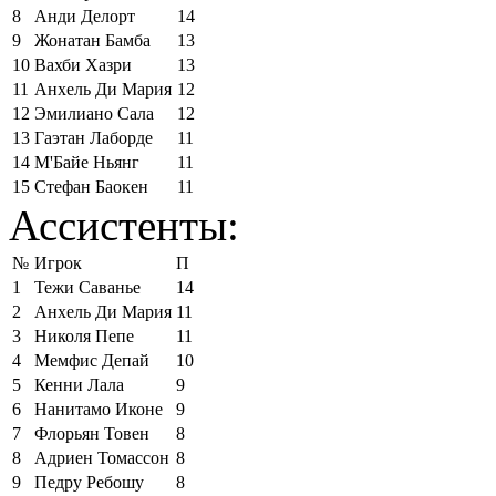
8
Анди Делорт
14
9
Жонатан Бамба
13
10
Вахби Хазри
13
11
Анхель Ди Мария
12
12
Эмилиано Сала
12
13
Гаэтан Лаборде
11
14
М'Байе Ньянг
11
15
Стефан Баокен
11
Ассистенты:
№
Игрок
П
1
Тежи Саванье
14
2
Анхель Ди Мария
11
3
Николя Пепе
11
4
Мемфис Депай
10
5
Кенни Лала
9
6
Нанитамо Иконе
9
7
Флорьян Товен
8
8
Адриен Томассон
8
9
Педру Ребошу
8