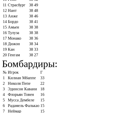
11
Страсбург
38
49
12
Нант
38
48
13
Анже
38
46
14
Бордо
38
41
15
Амьен
38
38
16
Тулуза
38
38
17
Монако
38
36
18
Дижон
38
34
19
Кан
38
33
20
Генгам
38
27
Бомбардиры:
№
Игрок
Г
1
Килиан Мбаппе
33
2
Николя Пепе
22
3
Эдинсон Кавани
18
4
Флорьян Товен
16
5
Мусса Дембеле
15
6
Радамель Фалькао
15
7
Неймар
15