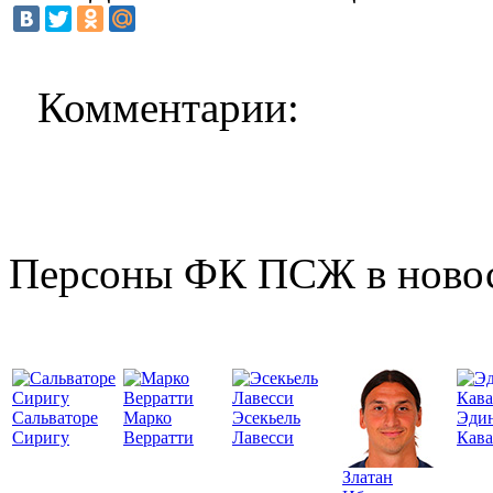
Комментарии:
Персоны ФК ПСЖ в ново
Сальваторе
Марко
Эсекьель
Эди
Сиригу
Верратти
Лавесси
Кав
Златан