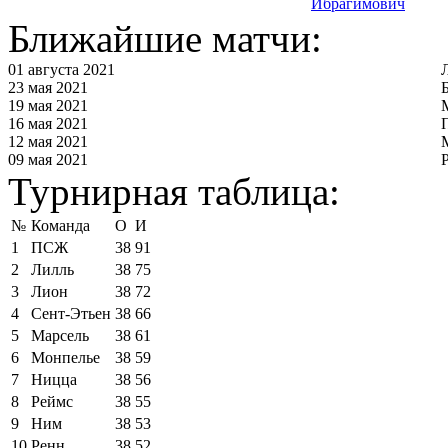
Ибрагимович
Ближайшие матчи:
01 августа 2021
23 мая 2021
19 мая 2021
16 мая 2021
12 мая 2021
09 мая 2021
Турнирная таблица:
№
Команда
О
И
1
ПСЖ
38
91
2
Лилль
38
75
3
Лион
38
72
4
Сент-Этьен
38
66
5
Марсель
38
61
6
Монпелье
38
59
7
Ницца
38
56
8
Реймс
38
55
9
Ним
38
53
10
Ренн
38
52