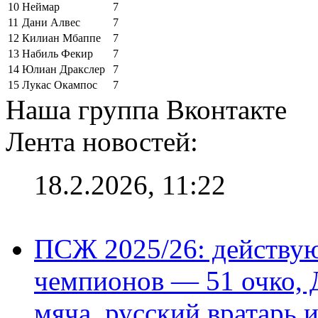
10
Неймар
7
11
Дани Алвес
7
12
Килиан Мбаппе
7
13
Набиль Фекир
7
14
Юлиан Дракслер
7
15
Лукас Окампос
7
Наша группа Вконтакте
Лента новостей:
18.2.2026, 11:22
ПСЖ 2025/26: действу
чемпионов — 51 очко, 
мяча, русский вратарь и