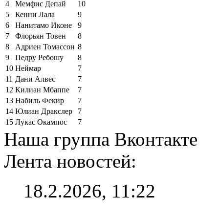
4
Мемфис Депай
10
5
Кенни Лала
9
6
Нанитамо Иконе
9
7
Флорьян Товен
8
8
Адриен Томассон
8
9
Педру Ребошу
8
10
Неймар
7
11
Дани Алвес
7
12
Килиан Мбаппе
7
13
Набиль Фекир
7
14
Юлиан Дракслер
7
15
Лукас Окампос
7
Наша группа Вконтакте
Лента новостей:
18.2.2026, 11:22