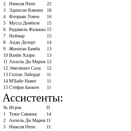
2
Николя Пепе
22
3
Эдинсон Кавани
18
4
Флорьян Товен
16
5
Мусса Дембеле
15
6
Радамель Фалькао
15
7
Неймар
15
8
Анди Делорт
14
9
Жонатан Бамба
13
10
Вахби Хазри
13
11
Анхель Ди Мария
12
12
Эмилиано Сала
12
13
Гаэтан Лаборде
11
14
М'Байе Ньянг
11
15
Стефан Баокен
11
Ассистенты:
№
Игрок
П
1
Тежи Саванье
14
2
Анхель Ди Мария
11
3
Николя Пепе
11