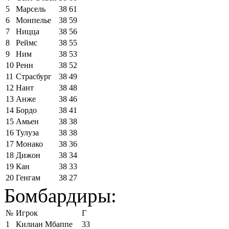
5
Марсель
38
61
6
Монпелье
38
59
7
Ницца
38
56
8
Реймс
38
55
9
Ним
38
53
10
Ренн
38
52
11
Страсбург
38
49
12
Нант
38
48
13
Анже
38
46
14
Бордо
38
41
15
Амьен
38
38
16
Тулуза
38
38
17
Монако
38
36
18
Дижон
38
34
19
Кан
38
33
20
Генгам
38
27
Бомбардиры:
№
Игрок
Г
1
Килиан Мбаппе
33