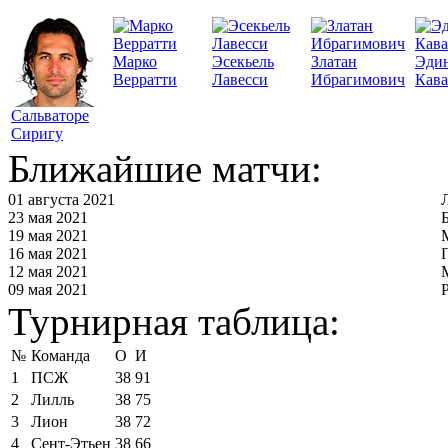
Марко
Эсекьель
Златан
Эди
Верратти
Лавесси
Ибрагимович
Кав
Сальваторе
Сиригу
Ближайшие матчи:
01 августа 2021
23 мая 2021
19 мая 2021
16 мая 2021
12 мая 2021
09 мая 2021
Турнирная таблица:
№
Команда
О
И
1
ПСЖ
38
91
2
Лилль
38
75
3
Лион
38
72
4
Сент-Этьен
38
66