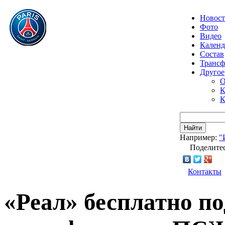
Новос
Фото
Видео
Календ
Состав
Транс
Другое
О
К
К
Найти
Например:
"
Поделитес
Контакты
«Реал» бесплатно п