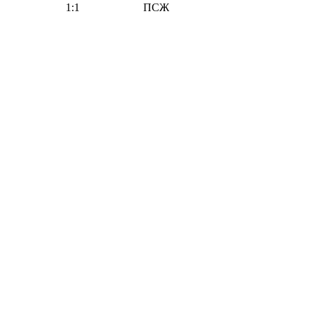
1:1
ПСЖ