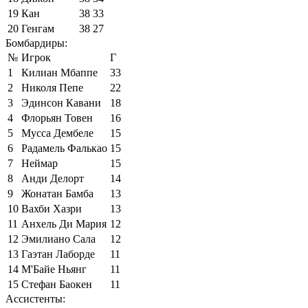
19
Кан
38
33
20
Генгам
38
27
Бомбардиры:
№
Игрок
Г
1
Килиан Мбаппе
33
2
Николя Пепе
22
3
Эдинсон Кавани
18
4
Флорьян Товен
16
5
Мусса Дембеле
15
6
Радамель Фалькао
15
7
Неймар
15
8
Анди Делорт
14
9
Жонатан Бамба
13
10
Вахби Хазри
13
11
Анхель Ди Мария
12
12
Эмилиано Сала
12
13
Гаэтан Лаборде
11
14
М'Байе Ньянг
11
15
Стефан Баокен
11
Ассистенты: