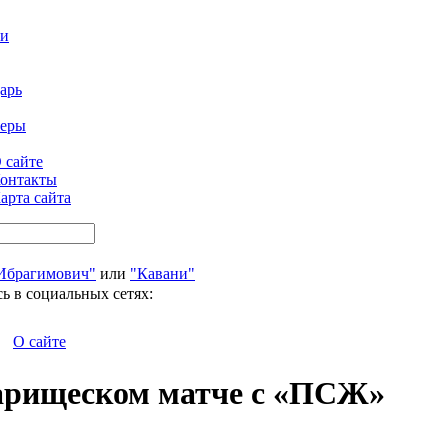
ти
арь
феры
 сайте
онтакты
арта сайта
Ибрагимович"
или
"Кавани"
ь в социальных сетях:
О сайте
варищеском матче с «ПСЖ»