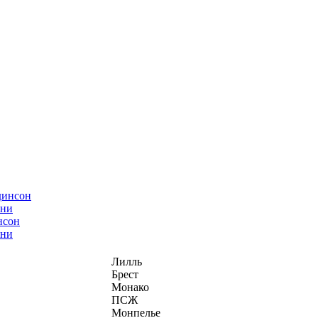
нсон
ани
Лилль
Брест
Монако
ПСЖ
Монпелье