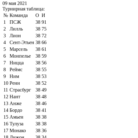
09 мая 2021
Турнирная таблица:
№
Команда
О
И
1
ПСЖ
38
91
2
Лилль
38
75
3
Лион
38
72
4
Сент-Этьен
38
66
5
Марсель
38
61
6
Монпелье
38
59
7
Ницца
38
56
8
Реймс
38
55
9
Ним
38
53
10
Ренн
38
52
11
Страсбург
38
49
12
Нант
38
48
13
Анже
38
46
14
Бордо
38
41
15
Амьен
38
38
16
Тулуза
38
38
17
Монако
38
36
18
Дижон
38
34