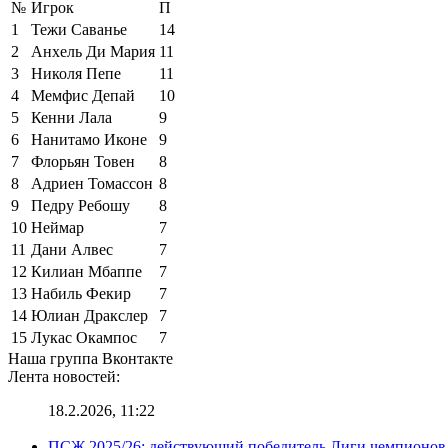
№
Игрок
П
1
Тежи Саванье
14
2
Анхель Ди Мария
11
3
Николя Пепе
11
4
Мемфис Депай
10
5
Кенни Лала
9
6
Нанитамо Иконе
9
7
Флорьян Товен
8
8
Адриен Томассон
8
9
Педру Ребошу
8
10
Неймар
7
11
Дани Алвес
7
12
Килиан Мбаппе
7
13
Набиль Фекир
7
14
Юлиан Дракслер
7
15
Лукас Окампос
7
Наша группа Вконтакте
Лента новостей:
18.2.2026, 11:22
ПСЖ 2025/26: действующий победитель Лиги чемпионов — 