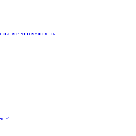
оса: все, что нужно знать
nje?