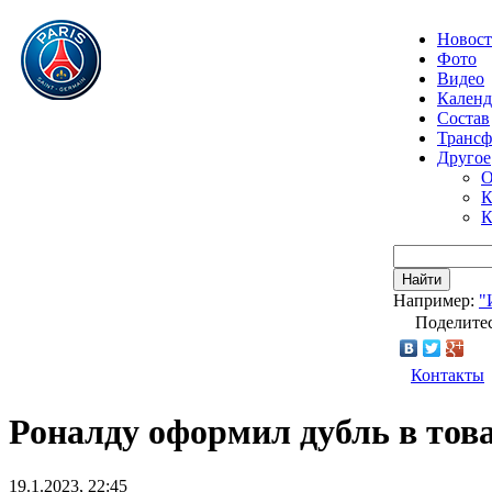
Новос
Фото
Видео
Календ
Состав
Транс
Другое
О
К
К
Найти
Например:
"
Поделитес
Контакты
Роналду оформил дубль в то
19.1.2023, 22:45