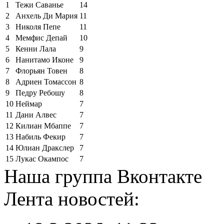
1
Тежи Саванье
14
2
Анхель Ди Мария
11
3
Николя Пепе
11
4
Мемфис Депай
10
5
Кенни Лала
9
6
Нанитамо Иконе
9
7
Флорьян Товен
8
8
Адриен Томассон
8
9
Педру Ребошу
8
10
Неймар
7
11
Дани Алвес
7
12
Килиан Мбаппе
7
13
Набиль Фекир
7
14
Юлиан Дракслер
7
15
Лукас Окампос
7
Наша группа Вконтакте
Лента новостей: