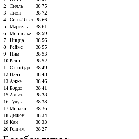
2
Лилль
38
75
3
Лион
38
72
4
Сент-Этьен
38
66
5
Марсель
38
61
6
Монпелье
38
59
7
Ницца
38
56
8
Реймс
38
55
9
Ним
38
53
10
Ренн
38
52
11
Страсбург
38
49
12
Нант
38
48
13
Анже
38
46
14
Бордо
38
41
15
Амьен
38
38
16
Тулуза
38
38
17
Монако
38
36
18
Дижон
38
34
19
Кан
38
33
20
Генгам
38
27