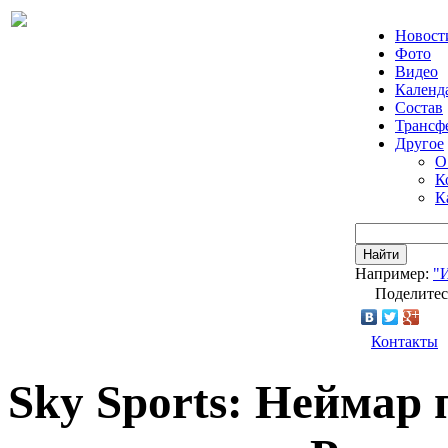
Новост
Фото
Видео
Календ
Состав
Трансф
Другое
О
К
К
Найти
Например:
"
Поделитес
Контакты
Sky Sports: Неймар 