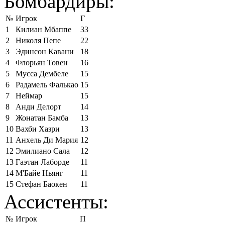
Бомбардиры:
№
Игрок
Г
1
Килиан Мбаппе
33
2
Николя Пепе
22
3
Эдинсон Кавани
18
4
Флорьян Товен
16
5
Мусса Дембеле
15
6
Радамель Фалькао
15
7
Неймар
15
8
Анди Делорт
14
9
Жонатан Бамба
13
10
Вахби Хазри
13
11
Анхель Ди Мария
12
12
Эмилиано Сала
12
13
Гаэтан Лаборде
11
14
М'Байе Ньянг
11
15
Стефан Баокен
11
Ассистенты:
№
Игрок
П