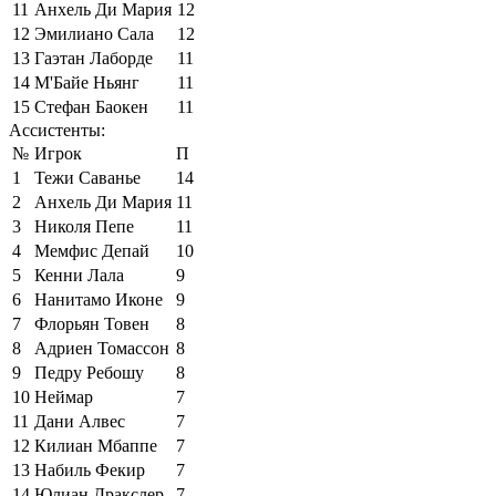
11
Анхель Ди Мария
12
12
Эмилиано Сала
12
13
Гаэтан Лаборде
11
14
М'Байе Ньянг
11
15
Стефан Баокен
11
Ассистенты:
№
Игрок
П
1
Тежи Саванье
14
2
Анхель Ди Мария
11
3
Николя Пепе
11
4
Мемфис Депай
10
5
Кенни Лала
9
6
Нанитамо Иконе
9
7
Флорьян Товен
8
8
Адриен Томассон
8
9
Педру Ребошу
8
10
Неймар
7
11
Дани Алвес
7
12
Килиан Мбаппе
7
13
Набиль Фекир
7
14
Юлиан Дракслер
7