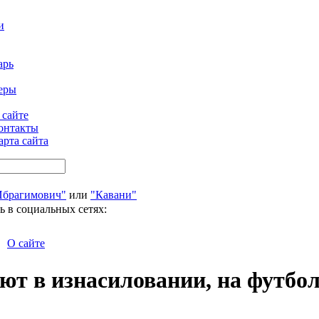
и
арь
еры
 сайте
онтакты
арта сайта
Ибрагимович"
или
"Кавани"
ь в социальных сетях:
О сайте
ют в изнасиловании, на футбол