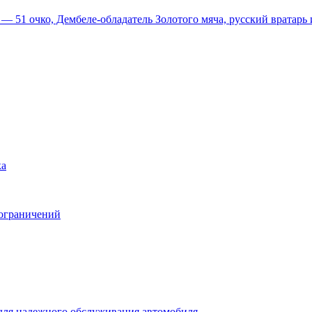
51 очко, Дембеле-обладатель Золотого мяча, русский вратарь и
ка
 ограничений
для надежного обслуживания автомобиля