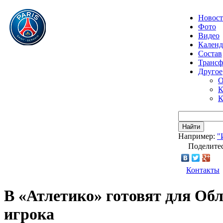
Новос
Фото
Видео
Календ
Состав
Транс
Другое
О
К
К
Найти
Например:
"
Поделитес
Контакты
В «Атлетико» готовят для Об
игрока