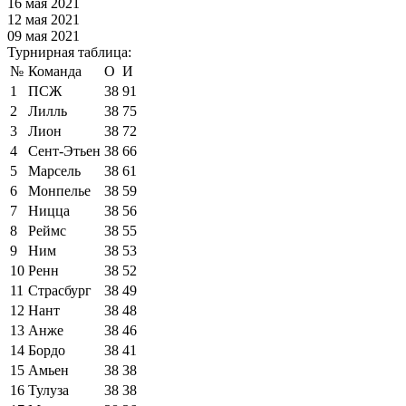
16 мая 2021
12 мая 2021
09 мая 2021
Турнирная таблица:
№
Команда
О
И
1
ПСЖ
38
91
2
Лилль
38
75
3
Лион
38
72
4
Сент-Этьен
38
66
5
Марсель
38
61
6
Монпелье
38
59
7
Ницца
38
56
8
Реймс
38
55
9
Ним
38
53
10
Ренн
38
52
11
Страсбург
38
49
12
Нант
38
48
13
Анже
38
46
14
Бордо
38
41
15
Амьен
38
38
16
Тулуза
38
38