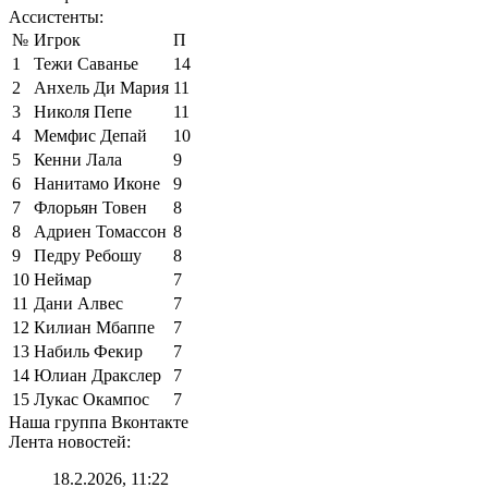
Ассистенты:
№
Игрок
П
1
Тежи Саванье
14
2
Анхель Ди Мария
11
3
Николя Пепе
11
4
Мемфис Депай
10
5
Кенни Лала
9
6
Нанитамо Иконе
9
7
Флорьян Товен
8
8
Адриен Томассон
8
9
Педру Ребошу
8
10
Неймар
7
11
Дани Алвес
7
12
Килиан Мбаппе
7
13
Набиль Фекир
7
14
Юлиан Дракслер
7
15
Лукас Окампос
7
Наша группа Вконтакте
Лента новостей:
18.2.2026, 11:22