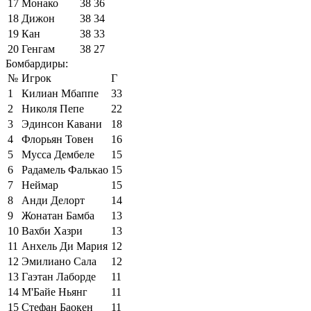
17
Монако
38
36
18
Дижон
38
34
19
Кан
38
33
20
Генгам
38
27
Бомбардиры:
№
Игрок
Г
1
Килиан Мбаппе
33
2
Николя Пепе
22
3
Эдинсон Кавани
18
4
Флорьян Товен
16
5
Мусса Дембеле
15
6
Радамель Фалькао
15
7
Неймар
15
8
Анди Делорт
14
9
Жонатан Бамба
13
10
Вахби Хазри
13
11
Анхель Ди Мария
12
12
Эмилиано Сала
12
13
Гаэтан Лаборде
11
14
М'Байе Ньянг
11
15
Стефан Баокен
11