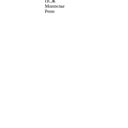
ПСЖ
Монпелье
Ренн