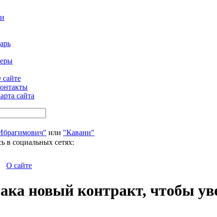
ти
арь
феры
 сайте
онтакты
арта сайта
Ибрагимович"
или
"Кавани"
ь в социальных сетях:
О сайте
лака новый контракт, чтобы ув