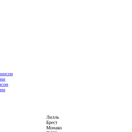
нсон
ани
Лилль
Брест
Монако