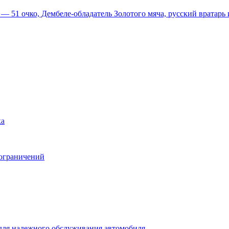
51 очко, Дембеле-обладатель Золотого мяча, русский вратарь и
ка
 ограничений
для надежного обслуживания автомобиля