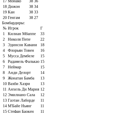
17
Монако
38
36
18
Дижон
38
34
19
Кан
38
33
20
Генгам
38
27
Бомбардиры:
№
Игрок
Г
1
Килиан Мбаппе
33
2
Николя Пепе
22
3
Эдинсон Кавани
18
4
Флорьян Товен
16
5
Мусса Дембеле
15
6
Радамель Фалькао
15
7
Неймар
15
8
Анди Делорт
14
9
Жонатан Бамба
13
10
Вахби Хазри
13
11
Анхель Ди Мария
12
12
Эмилиано Сала
12
13
Гаэтан Лаборде
11
14
М'Байе Ньянг
11
15
Стефан Баокен
11