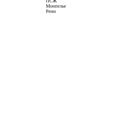
ПСЖ
Монпелье
Ренн