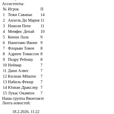
Ассистенты:
№
Игрок
П
1
Тежи Саванье
14
2
Анхель Ди Мария
11
3
Николя Пепе
11
4
Мемфис Депай
10
5
Кенни Лала
9
6
Нанитамо Иконе
9
7
Флорьян Товен
8
8
Адриен Томассон
8
9
Педру Ребошу
8
10
Неймар
7
11
Дани Алвес
7
12
Килиан Мбаппе
7
13
Набиль Фекир
7
14
Юлиан Дракслер
7
15
Лукас Окампос
7
Наша группа Вконтакте
Лента новостей:
18.2.2026, 11:22