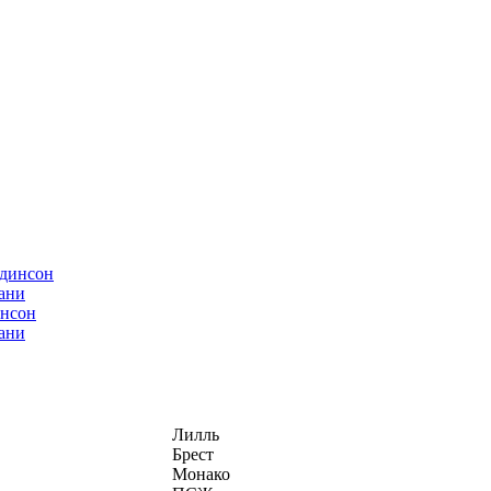
нсон
ани
Лилль
Брест
Монако