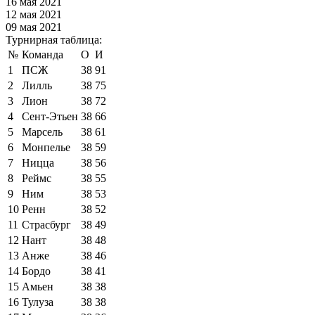
16 мая 2021
12 мая 2021
09 мая 2021
Турнирная таблица:
№
Команда
О
И
1
ПСЖ
38
91
2
Лилль
38
75
3
Лион
38
72
4
Сент-Этьен
38
66
5
Марсель
38
61
6
Монпелье
38
59
7
Ницца
38
56
8
Реймс
38
55
9
Ним
38
53
10
Ренн
38
52
11
Страсбург
38
49
12
Нант
38
48
13
Анже
38
46
14
Бордо
38
41
15
Амьен
38
38
16
Тулуза
38
38