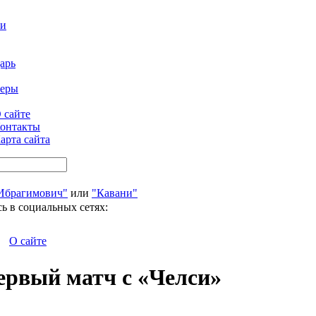
ти
арь
феры
 сайте
онтакты
арта сайта
Ибрагимович"
или
"Кавани"
ь в социальных сетях:
О сайте
ервый матч с «Челси»