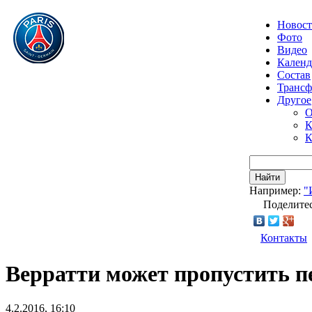
Новос
Фото
Видео
Календ
Состав
Транс
Другое
О
К
К
Найти
Например:
"
Поделитес
Контакты
Верратти может пропустить п
4.2.2016, 16:10