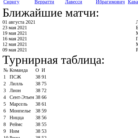
Сиригу
Верратти
Лавесси
Ибрагимович
Кав
Ближайшие матчи:
01 августа 2021
23 мая 2021
19 мая 2021
16 мая 2021
12 мая 2021
09 мая 2021
Турнирная таблица:
№
Команда
О
И
1
ПСЖ
38
91
2
Лилль
38
75
3
Лион
38
72
4
Сент-Этьен
38
66
5
Марсель
38
61
6
Монпелье
38
59
7
Ницца
38
56
8
Реймс
38
55
9
Ним
38
53
10
Ренн
38
52