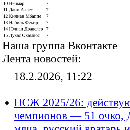
10
Неймар
7
11
Дани Алвес
7
12
Килиан Мбаппе
7
13
Набиль Фекир
7
14
Юлиан Дракслер
7
15
Лукас Окампос
7
Наша группа Вконтакте
Лента новостей:
18.2.2026, 11:22
ПСЖ 2025/26: действу
чемпионов — 51 очко, 
мяча, русский вратарь и