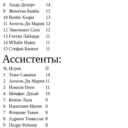
8
Анди Делорт
14
9
Жонатан Бамба
13
10
Вахби Хазри
13
11
Анхель Ди Мария
12
12
Эмилиано Сала
12
13
Гаэтан Лаборде
11
14
М'Байе Ньянг
11
15
Стефан Баокен
11
Ассистенты:
№
Игрок
П
1
Тежи Саванье
14
2
Анхель Ди Мария
11
3
Николя Пепе
11
4
Мемфис Депай
10
5
Кенни Лала
9
6
Нанитамо Иконе
9
7
Флорьян Товен
8
8
Адриен Томассон
8
9
Педру Ребошу
8