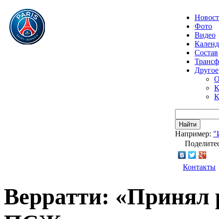
Новос
Фото
Видео
Календ
Состав
Транс
Другое
О
К
К
Найти
Например:
"
Поделитес
Контакты
Верратти: «Принял 