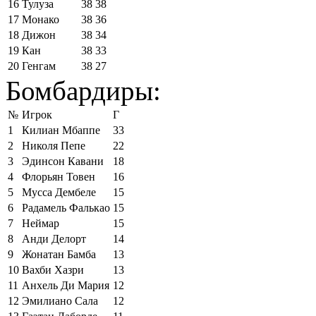
16
Тулуза
38
38
17
Монако
38
36
18
Дижон
38
34
19
Кан
38
33
20
Генгам
38
27
Бомбардиры:
№
Игрок
Г
1
Килиан Мбаппе
33
2
Николя Пепе
22
3
Эдинсон Кавани
18
4
Флорьян Товен
16
5
Мусса Дембеле
15
6
Радамель Фалькао
15
7
Неймар
15
8
Анди Делорт
14
9
Жонатан Бамба
13
10
Вахби Хазри
13
11
Анхель Ди Мария
12
12
Эмилиано Сала
12