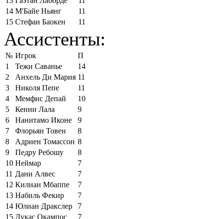
13
Гаэтан Лаборде
11
14
М'Байе Ньянг
11
15
Стефан Баокен
11
Ассистенты:
№
Игрок
П
1
Тежи Саванье
14
2
Анхель Ди Мария
11
3
Николя Пепе
11
4
Мемфис Депай
10
5
Кенни Лала
9
6
Нанитамо Иконе
9
7
Флорьян Товен
8
8
Адриен Томассон
8
9
Педру Ребошу
8
10
Неймар
7
11
Дани Алвес
7
12
Килиан Мбаппе
7
13
Набиль Фекир
7
14
Юлиан Дракслер
7
15
Лукас Окампос
7