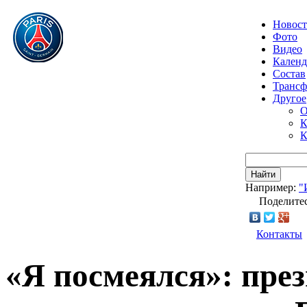
Новос
Фото
Видео
Календ
Состав
Транс
Другое
О
К
К
Найти
Например:
"
Поделитес
Контакты
«Я посмеялся»: през