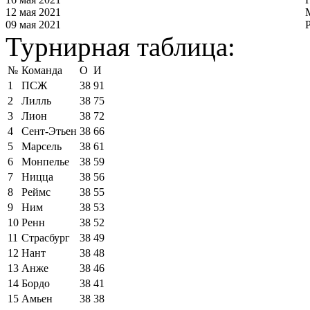
12 мая 2021
09 мая 2021
Турнирная таблица:
№
Команда
О
И
1
ПСЖ
38
91
2
Лилль
38
75
3
Лион
38
72
4
Сент-Этьен
38
66
5
Марсель
38
61
6
Монпелье
38
59
7
Ницца
38
56
8
Реймс
38
55
9
Ним
38
53
10
Ренн
38
52
11
Страсбург
38
49
12
Нант
38
48
13
Анже
38
46
14
Бордо
38
41
15
Амьен
38
38