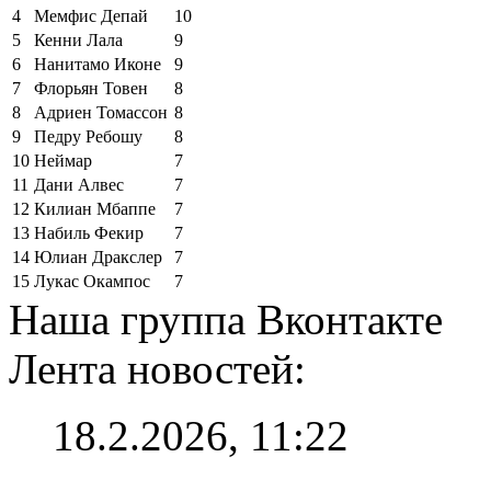
4
Мемфис Депай
10
5
Кенни Лала
9
6
Нанитамо Иконе
9
7
Флорьян Товен
8
8
Адриен Томассон
8
9
Педру Ребошу
8
10
Неймар
7
11
Дани Алвес
7
12
Килиан Мбаппе
7
13
Набиль Фекир
7
14
Юлиан Дракслер
7
15
Лукас Окампос
7
Наша группа Вконтакте
Лента новостей:
18.2.2026, 11:22