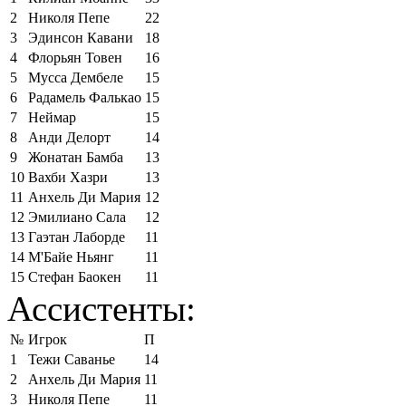
2
Николя Пепе
22
3
Эдинсон Кавани
18
4
Флорьян Товен
16
5
Мусса Дембеле
15
6
Радамель Фалькао
15
7
Неймар
15
8
Анди Делорт
14
9
Жонатан Бамба
13
10
Вахби Хазри
13
11
Анхель Ди Мария
12
12
Эмилиано Сала
12
13
Гаэтан Лаборде
11
14
М'Байе Ньянг
11
15
Стефан Баокен
11
Ассистенты:
№
Игрок
П
1
Тежи Саванье
14
2
Анхель Ди Мария
11
3
Николя Пепе
11