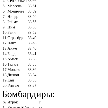
4
Сент-Этьен
38
66
5
Марсель
38
61
6
Монпелье
38
59
7
Ницца
38
56
8
Реймс
38
55
9
Ним
38
53
10
Ренн
38
52
11
Страсбург
38
49
12
Нант
38
48
13
Анже
38
46
14
Бордо
38
41
15
Амьен
38
38
16
Тулуза
38
38
17
Монако
38
36
18
Дижон
38
34
19
Кан
38
33
20
Генгам
38
27
Бомбардиры:
№
Игрок
Г
1
Килиан Мбаппе
33